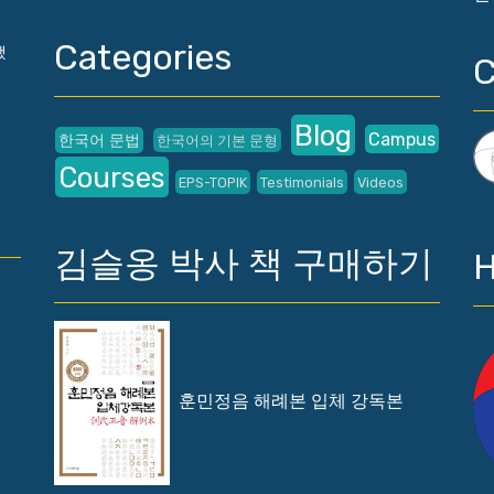
Categories
했
Blog
Campus
한국어 문법
한국어의 기본 문형
Courses
EPS-TOPIK
Testimonials
Videos
김슬옹 박사 책 구매하기
훈민정음 해례본 입체 강독본