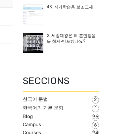
43. 자가학습용 보조교재
2. 세종대왕은 왜 훈민정음
을 창제·반포했나요?
SECCIONS
한국어 문법
2
한국어의 기본 문형
1
Blog
36
Campus
6
Courses
34