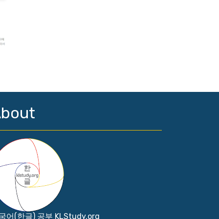
bout
국어(한글) 공부 KLStudy.org