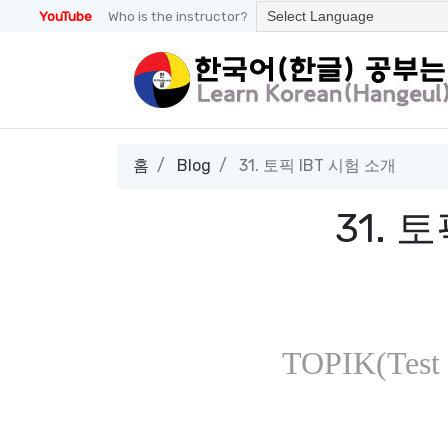
YouTube
Who is the instructor?
홈
Blog
31. 토픽 IBT 시험 소개
31. 
TOPIK(Test o